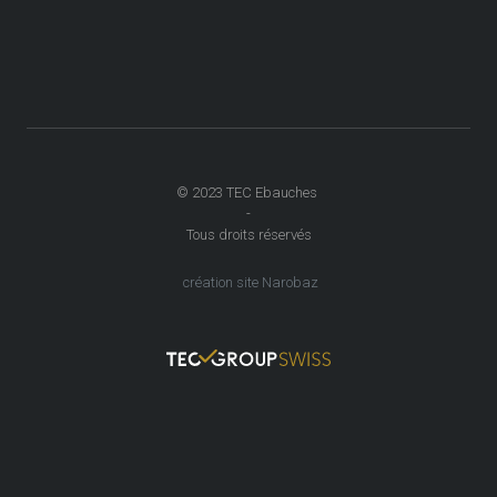
© 2023 TEC Ebauches
-
Tous droits réservés
création site Narobaz
Mentions légales
Politique de confidentialité